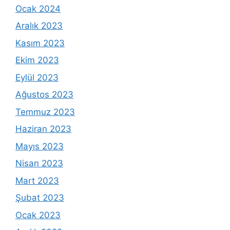
Ocak 2024
Aralık 2023
Kasım 2023
Ekim 2023
Eylül 2023
Ağustos 2023
Temmuz 2023
Haziran 2023
Mayıs 2023
Nisan 2023
Mart 2023
Şubat 2023
Ocak 2023