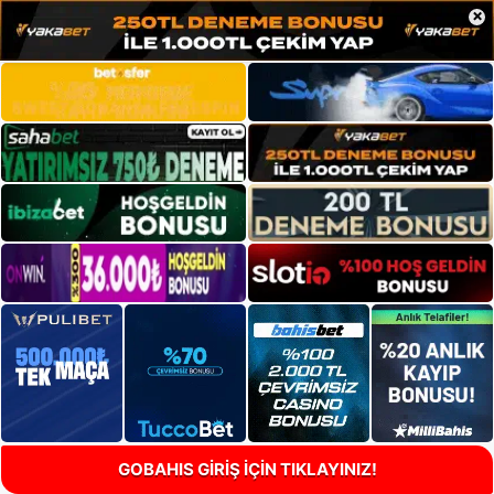
×
GOBAHIS GİRİŞ İÇİN TIKLAYINIZ!