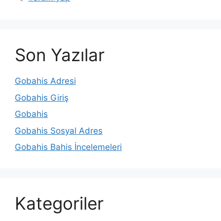
Son Yazılar
Gobahis Adresi
Gobahis Giriş
Gobahis
Gobahis Sosyal Adres
Gobahis Bahis İncelemeleri
Kategoriler