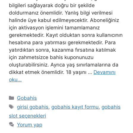
bilgileri sağlayarak doğru bir şekilde
doldurmanız önemlidir. Yanlış bilgi verilmesi
halinde üye kabul edilmeyecektir. Aboneliğiniz
için aktivasyon işlemini tamamlamanız
gerekmektedir. Kayıt olduktan sonra kullanıcının
hesabına para yatırması gerekmektedir. Para
yatırdıktan sonra, kazanma fırsatına katılmak
için zahmetsizce bahis kuponunuzu
oluşturabilirsiniz. Ayrıca yaş sınırlamalarına da
dikkat etmek önemlidir. 18 yaşını …
Devamını
oku…
Kategoriler
Gobahis
Etiketler
girisi gobahis
,
gobahis kayıt formu
,
gobahis
slot seçenekleri
Yorum yap