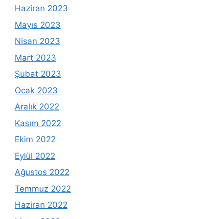
Haziran 2023
Mayıs 2023
Nisan 2023
Mart 2023
Şubat 2023
Ocak 2023
Aralık 2022
Kasım 2022
Ekim 2022
Eylül 2022
Ağustos 2022
Temmuz 2022
Haziran 2022