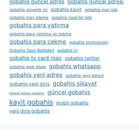
gobahis güncel adres
gobahis güncel adresi
gobahis kayit
gobahis güvenlir mi
gobahis maç izle
gobahis maç izleme
gobahis nasil bir site
gobahis para yatirma
gobahis para yatırma ve çekme
gobahis para çekme
gobahis promosyon
Gobahis Spor Bahisleri
gobahis tv
gobahis tv canli maç
gobahis twitter
gobahis whatsapp
gobahis web sitesi
gobahis yeni adres
gobahis yeni adresi
gobahis şikayet
gobahis yeni giris
güncel gobahis
güncel adresi gobahis
kayit gobahis
mobil gobahis
yeni giris gobahis