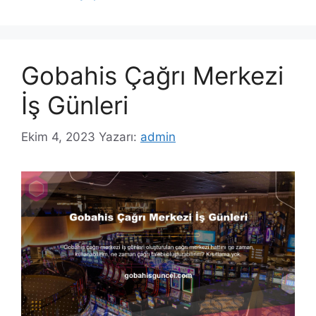
Gobahis Çağrı Merkezi
İş Günleri
Ekim 4, 2023
Yazarı:
admin