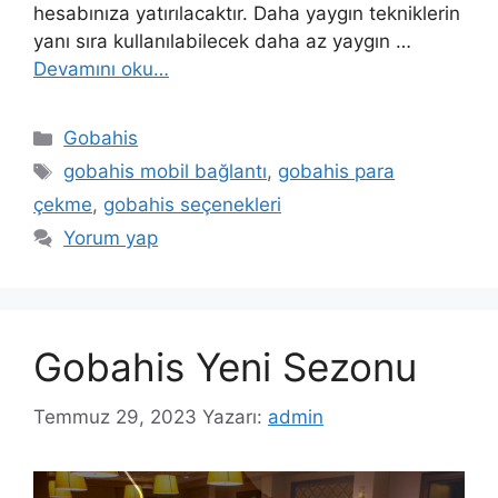
hesabınıza yatırılacaktır. Daha yaygın tekniklerin
yanı sıra kullanılabilecek daha az yaygın …
Devamını oku…
Kategoriler
Gobahis
Etiketler
gobahis mobil bağlantı
,
gobahis para
çekme
,
gobahis seçenekleri
Yorum yap
Gobahis Yeni Sezonu
Temmuz 29, 2023
Yazarı:
admin