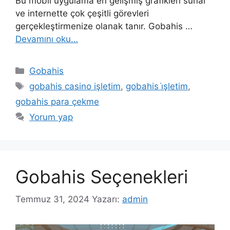
Bu mobil uygulama en gelişmiş grafikleri sunar
ve internette çok çeşitli görevleri
gerçekleştirmenize olanak tanır. Gobahis …
Devamını oku…
Kategoriler
Gobahis
Etiketler
gobahis casino işletim
,
gobahis i̇şletim
,
gobahis para çekme
Yorum yap
Gobahis Seçenekleri
Temmuz 31, 2024
Yazarı:
admin