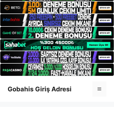
İçeriğe
atla
Gobahis Giriş Adresi
Menü