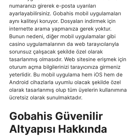
numaranızı girerek e-posta uyarıları
ayarlayabilirsiniz. Gobahis mobil uygulamaları
aynı kaliteyi koruyor. Dosyaları indirmek için
internette arama yapmanıza gerek yoktur.
Bunun nedeni, diğer mobil uygulamalar gibi
casino uygulamalarının da web tarayıcılarıyla
sorunsuz çalışacak şekilde özel olarak
tasarlanmış olmasıdır. Web sitesine erişmek için
oturum açma bilgilerinizi tarayıcınıza girmeniz
yeterlidir. Bu mobil uygulama hem iOS hem de
Android cihazlarla uyumlu olacak şekilde özel
olarak tasarlanmış olup tüm üyelerin kullanımına
ücretsiz olarak sunulmaktadır.
Gobahis Güvenilir
Altyapısı Hakkında