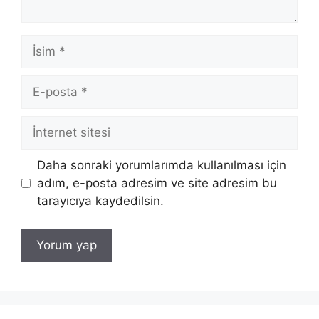
İsim
E-
posta
İnternet
sitesi
Daha sonraki yorumlarımda kullanılması için
adım, e-posta adresim ve site adresim bu
tarayıcıya kaydedilsin.