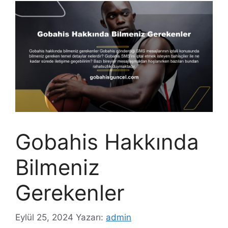
Gobahis Hakkında
Bilmeniz
Gerekenler
Eylül 25, 2024
Yazarı:
admin