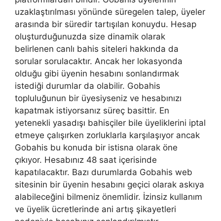
uzaklaştırılması yönünde süregelen talep, üyeler
arasında bir süredir tartışılan konuydu. Hesap
oluşturduğunuzda size dinamik olarak
belirlenen canlı bahis siteleri hakkında da
sorular sorulacaktır. Ancak her lokasyonda
olduğu gibi üyenin hesabını sonlandırmak
istediği durumlar da olabilir. Gobahis
topluluğunun bir üyesiyseniz ve hesabınızı
kapatmak istiyorsanız süreç basittir. En
yetenekli yasadışı bahisçiler bile üyeliklerini iptal
etmeye çalışırken zorluklarla karşılaşıyor ancak
Gobahis bu konuda bir istisna olarak öne
çıkıyor. Hesabınız 48 saat içerisinde
kapatılacaktır. Bazı durumlarda Gobahis web
sitesinin bir üyenin hesabını geçici olarak askıya
alabileceğini bilmeniz önemlidir. İzinsiz kullanım
ve üyelik ücretlerinde ani artış şikayetleri