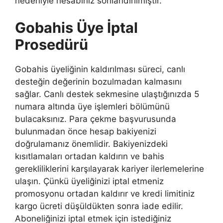
nedeniyle hesabınız sonlandırılmıştır.
Gobahis Üye İptal
Prosedürü
Gobahis üyeliğinin kaldırılması süreci, canlı
desteğin değerinin bozulmadan kalmasını
sağlar. Canlı destek sekmesine ulaştığınızda 5
numara altında üye işlemleri bölümünü
bulacaksınız. Para çekme başvurusunda
bulunmadan önce hesap bakiyenizi
doğrulamanız önemlidir. Bakiyenizdeki
kısıtlamaları ortadan kaldırın ve bahis
gerekliliklerini karşılayarak kariyer ilerlemelerine
ulaşın. Çünkü üyeliğinizi iptal etmeniz
promosyonu ortadan kaldırır ve kredi limitiniz
kargo ücreti düşüldükten sonra iade edilir.
Aboneliğinizi iptal etmek için istediğiniz