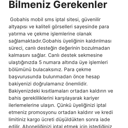
Bilmeniz Gerekenler
Gobahis mobil sms iptal sitesi, güvenilir
altyapısı ve kaliteli görselleri sayesinde para
yatırma ve çekme işlemlerine olanak
sağlamaktadır.Gobahis üyeliğinin kaldırılması
süreci, canlı desteğin değerinin bozulmadan
kalmasını sağlar. Canlı destek sekmesine
ulaştığınızda 5 numara altında üye işlemleri
bölümünü bulacaksınız. Para çekme
başvurusunda bulunmadan önce hesap
bakiyenizi doğrulamanız önemlidir.
Bakiyenizdeki kısıtlamaları ortadan kaldırın ve
bahis gerekliliklerini karşılayarak kariyer
ilerlemelerine ulaşın. Çünkü üyeliğinizi iptal
etmeniz promosyonu ortadan kaldırır ve kredi
limitiniz kargo ücreti düşüldükten sonra iade
edilir. Aboneliğinizi iptal etmek için istediğiniz