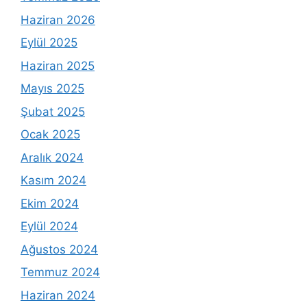
Haziran 2026
Eylül 2025
Haziran 2025
Mayıs 2025
Şubat 2025
Ocak 2025
Aralık 2024
Kasım 2024
Ekim 2024
Eylül 2024
Ağustos 2024
Temmuz 2024
Haziran 2024