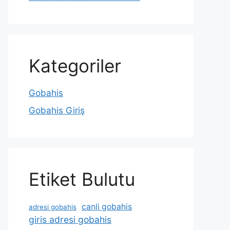
Kategoriler
Gobahis
Gobahis Giriş
Etiket Bulutu
canli gobahis
adresi gobahis
giris adresi gobahis