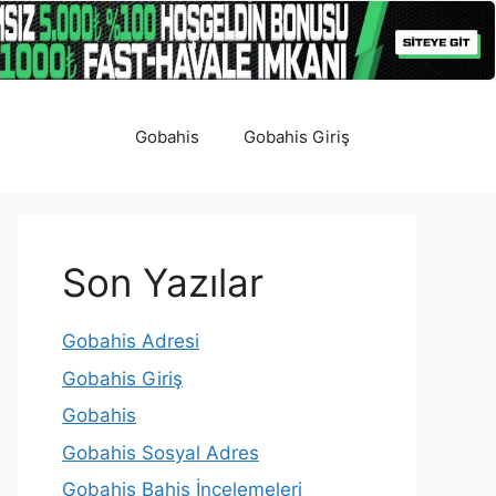
Gobahis
Gobahis Giriş
Son Yazılar
Gobahis Adresi
Gobahis Giriş
Gobahis
Gobahis Sosyal Adres
Gobahis Bahis İncelemeleri