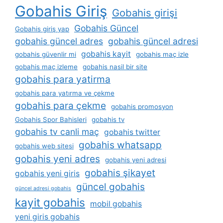
Gobahis Giriş
Gobahis girişi
Gobahis Güncel
Gobahis giriş yap
gobahis güncel adres
gobahis güncel adresi
gobahis kayit
gobahis güvenlir mi
gobahis maç izle
gobahis maç izleme
gobahis nasil bir site
gobahis para yatirma
gobahis para yatırma ve çekme
gobahis para çekme
gobahis promosyon
Gobahis Spor Bahisleri
gobahis tv
gobahis tv canli maç
gobahis twitter
gobahis whatsapp
gobahis web sitesi
gobahis yeni adres
gobahis yeni adresi
gobahis şikayet
gobahis yeni giris
güncel gobahis
güncel adresi gobahis
kayit gobahis
mobil gobahis
yeni giris gobahis