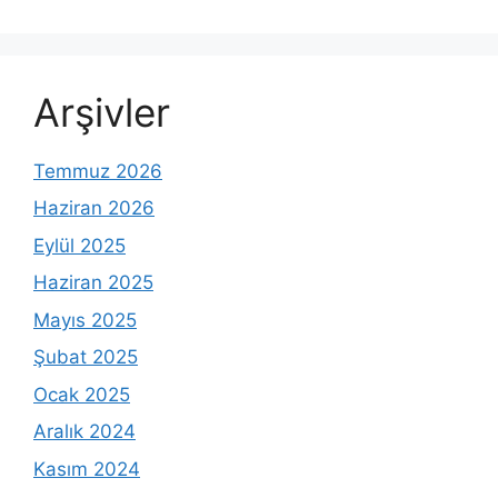
Arşivler
Temmuz 2026
Haziran 2026
Eylül 2025
Haziran 2025
Mayıs 2025
Şubat 2025
Ocak 2025
Aralık 2024
Kasım 2024