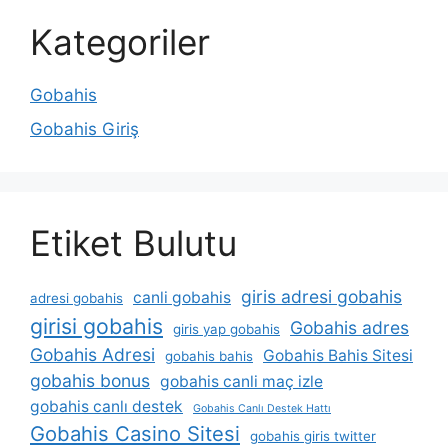
Kategoriler
Gobahis
Gobahis Giriş
Etiket Bulutu
giris adresi gobahis
canli gobahis
adresi gobahis
girisi gobahis
Gobahis adres
giris yap gobahis
Gobahis Adresi
Gobahis Bahis Sitesi
gobahis bahis
gobahis bonus
gobahis canli maç izle
gobahis canlı destek
Gobahis Canlı Destek Hattı
Gobahis Casino Sitesi
gobahis giris twitter