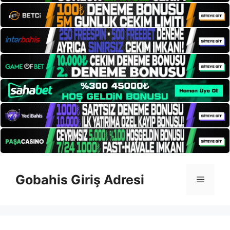
İçeriğe
atla
Gobahis Giriş Adresi
Menü