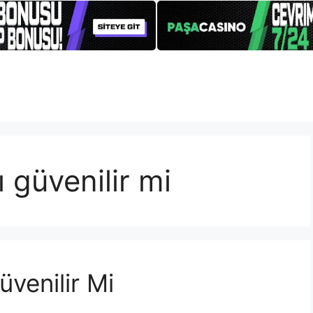
ı güvenilir mi
üvenilir Mi