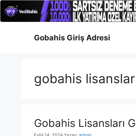
İçeriğe
atla
Gobahis Giriş Adresi
gobahis lisanslar
Gobahis Lisansları G
Eylül 14, 2024
Yazarı:
admin