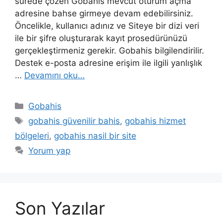
sürede çözen Gobahis mevcut oturum açma
adresine bahse girmeye devam edebilirsiniz.
Öncelikle, kullanıcı adınız ve Siteye bir dizi veri
ile bir şifre oluşturarak kayıt prosedürünüzü
gerçekleştirmeniz gerekir. Gobahis bilgilendirilir.
Destek e-posta adresine erişim ile ilgili yanlışlık
…
Devamını oku…
Kategoriler
Gobahis
Etiketler
gobahis güvenilir bahis
,
gobahis hizmet
bölgeleri
,
gobahis nasil bir site
Yorum yap
Son Yazılar