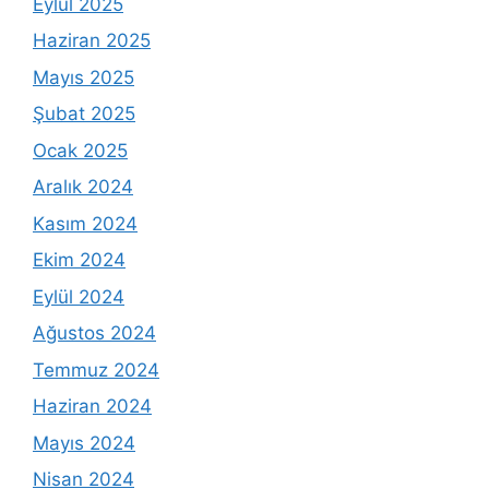
Eylül 2025
Haziran 2025
Mayıs 2025
Şubat 2025
Ocak 2025
Aralık 2024
Kasım 2024
Ekim 2024
Eylül 2024
Ağustos 2024
Temmuz 2024
Haziran 2024
Mayıs 2024
Nisan 2024