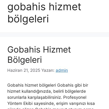
gobahis hizmet
bölgeleri
Gobahis Hizmet
Bölgeleri
Haziran 21, 2025
Yazarı:
admin
Gobahis hizmet bölgeleri Gobahis gibi bir
hizmet kullandığınızda, belirli bölgelerde
sorunlarla karşılaşabilirsiniz. Profesyonel
Yöntem Ekibi sayesinde, erişim varışınızı kısa