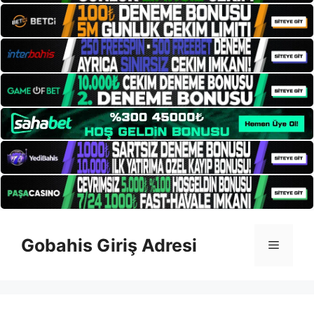
İçeriğe
atla
Gobahis Giriş Adresi
Menü