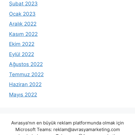
Şubat 2023
Ocak 2023
Aralık 2022
Kasım 2022
Ekim 2022
Eylül 2022
Ağustos 2022
Temmuz 2022
Haziran 2022
Mayıs 2022
Avrasya'nın en büyük reklam platformunda olmak için
Microsoft Teams:
reklam@avrasyamarketing.com