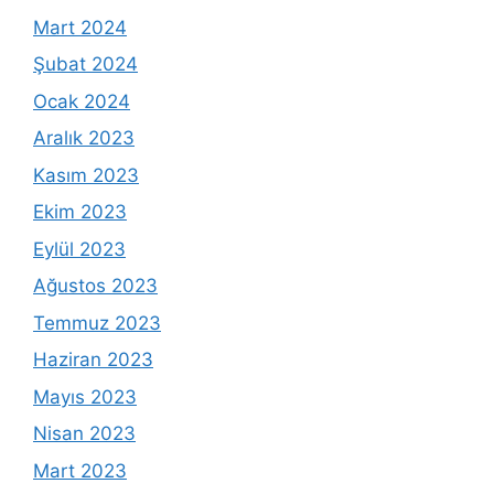
Mart 2024
Şubat 2024
Ocak 2024
Aralık 2023
Kasım 2023
Ekim 2023
Eylül 2023
Ağustos 2023
Temmuz 2023
Haziran 2023
Mayıs 2023
Nisan 2023
Mart 2023