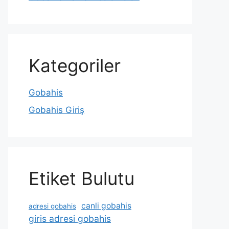
Kategoriler
Gobahis
Gobahis Giriş
Etiket Bulutu
canli gobahis
adresi gobahis
giris adresi gobahis