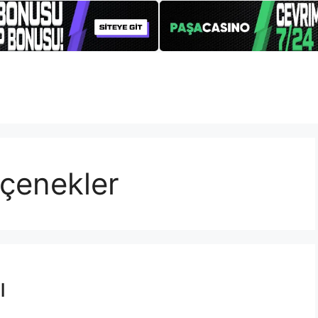
çenekler
ı