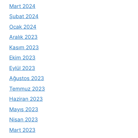
Mart 2024
Şubat 2024
Ocak 2024
Aralık 2023
Kasım 2023
Ekim 2023
Eylül 2023
Ağustos 2023
Temmuz 2023
Haziran 2023
Mayıs 2023
Nisan 2023
Mart 2023