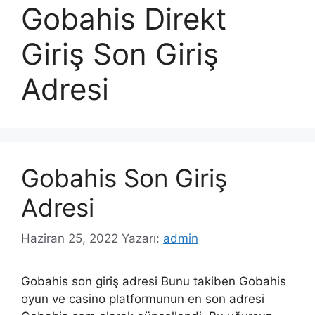
Gobahis Direkt
Giriş Son Giriş
Adresi
Gobahis Son Giriş
Adresi
Haziran 25, 2022
Yazarı:
admin
Gobahis son giriş adresi Bunu takiben Gobahis
oyun ve casino platformunun en son adresi