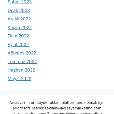
Şubat 2023
Ocak 2023
Aralık 2022
Kasım 2022
Ekim 2022
Eylül 2022
Ağustos 2022
Temmuz 2022
Haziran 2022
Mayıs 2022
Avrasya'nın en büyük reklam platformunda olmak için
Microsoft Teams:
reklam@avrasyamarketing.com
adresimizden veya Telegram: @Avrasyamarketing