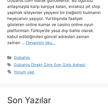
Gobahis.com olarak güncellendi. Bu uğursuz
anlaşmayla karşı karşıya kalan, evraksız pit stop
yapmak isteyenler yepyeni bir bağlantı bulmanın
heyecanını yaşıyor. Yurtdışında faaliyet
gösteren online kumar ve casino online oyun
platformları Türkiye’de yasa dışı bahis olarak
kabul edildiğinden güncel adresleri zaman
zaman …
Devamını oku…
Kategoriler
Gobahis
Etiketler
Gobahis Direkt Giriş Son Giriş Adresi
Yorum yap
Son Yazılar