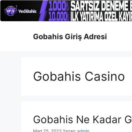
İçeriğe
atla
Gobahis Giriş Adresi
Gobahis Casino
Gobahis Ne Kadar Gü
Mart 25, 2023
Yazarı:
admin