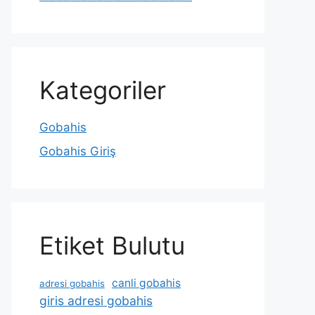
Kategoriler
Gobahis
Gobahis Giriş
Etiket Bulutu
canli gobahis
adresi gobahis
giris adresi gobahis