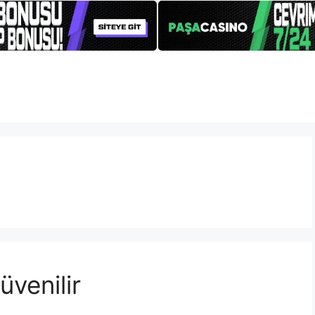
venilir