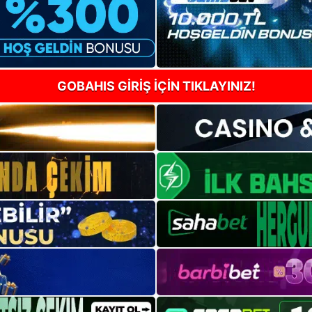
GOBAHIS GİRİŞ İÇİN TIKLAYINIZ!