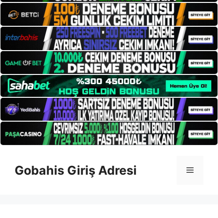
İçeriğe
atla
Gobahis Giriş Adresi
Menü