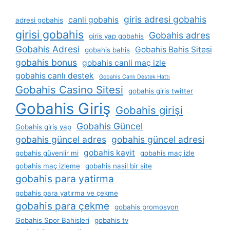
giris adresi gobahis
canli gobahis
adresi gobahis
girisi gobahis
Gobahis adres
giris yap gobahis
Gobahis Adresi
Gobahis Bahis Sitesi
gobahis bahis
gobahis bonus
gobahis canli maç izle
gobahis canlı destek
Gobahis Canlı Destek Hattı
Gobahis Casino Sitesi
gobahis giris twitter
Gobahis Giriş
Gobahis girişi
Gobahis Güncel
Gobahis giriş yap
gobahis güncel adres
gobahis güncel adresi
gobahis kayit
gobahis güvenlir mi
gobahis maç izle
gobahis maç izleme
gobahis nasil bir site
gobahis para yatirma
gobahis para yatırma ve çekme
gobahis para çekme
gobahis promosyon
Gobahis Spor Bahisleri
gobahis tv