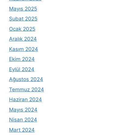
Mayıs 2025
Şubat 2025
Ocak 2025
Aralık 2024
Kasım 2024
Ekim 2024
Eylül 2024
Ağustos 2024
Temmuz 2024
Haziran 2024
Mayıs 2024
Nisan 2024
Mart 2024