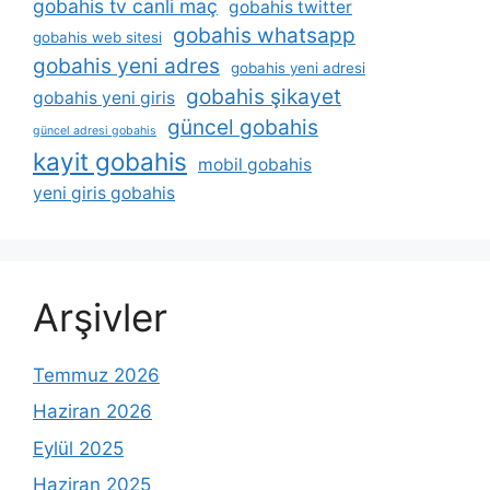
gobahis tv canli maç
gobahis twitter
gobahis whatsapp
gobahis web sitesi
gobahis yeni adres
gobahis yeni adresi
gobahis şikayet
gobahis yeni giris
güncel gobahis
güncel adresi gobahis
kayit gobahis
mobil gobahis
yeni giris gobahis
Arşivler
Temmuz 2026
Haziran 2026
Eylül 2025
Haziran 2025