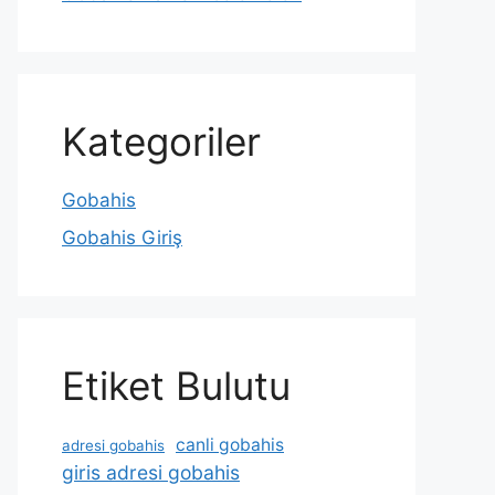
Kategoriler
Gobahis
Gobahis Giriş
Etiket Bulutu
canli gobahis
adresi gobahis
giris adresi gobahis