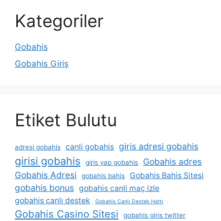
Kategoriler
Gobahis
Gobahis Giriş
Etiket Bulutu
giris adresi gobahis
canli gobahis
adresi gobahis
girisi gobahis
Gobahis adres
giris yap gobahis
Gobahis Adresi
Gobahis Bahis Sitesi
gobahis bahis
gobahis bonus
gobahis canli maç izle
gobahis canlı destek
Gobahis Canlı Destek Hattı
Gobahis Casino Sitesi
gobahis giris twitter