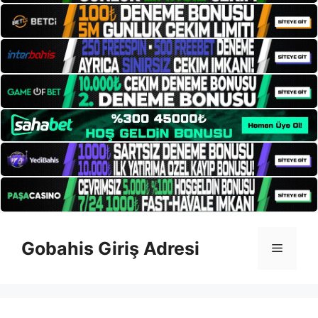
İçeriğe
atla
Gobahis Giriş Adresi
Menü