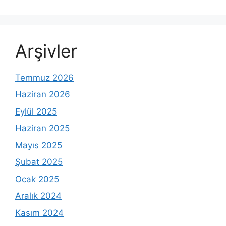
Arşivler
Temmuz 2026
Haziran 2026
Eylül 2025
Haziran 2025
Mayıs 2025
Şubat 2025
Ocak 2025
Aralık 2024
Kasım 2024