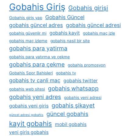
Gobahis Giriş
Gobahis girişi
Gobahis Güncel
Gobahis giriş yap
gobahis güncel adres
gobahis güncel adresi
gobahis kayit
gobahis güvenlir mi
gobahis maç izle
gobahis maç izleme
gobahis nasil bir site
gobahis para yatirma
gobahis para yatırma ve çekme
gobahis para çekme
gobahis promosyon
Gobahis Spor Bahisleri
gobahis tv
gobahis tv canli maç
gobahis twitter
gobahis whatsapp
gobahis web sitesi
gobahis yeni adres
gobahis yeni adresi
gobahis şikayet
gobahis yeni giris
güncel gobahis
güncel adresi gobahis
kayit gobahis
mobil gobahis
yeni giris gobahis