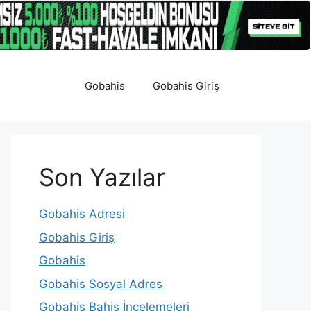
Gobahis
Gobahis Giriş
Son Yazılar
Gobahis Adresi
Gobahis Giriş
Gobahis
Gobahis Sosyal Adres
Gobahis Bahis İncelemeleri