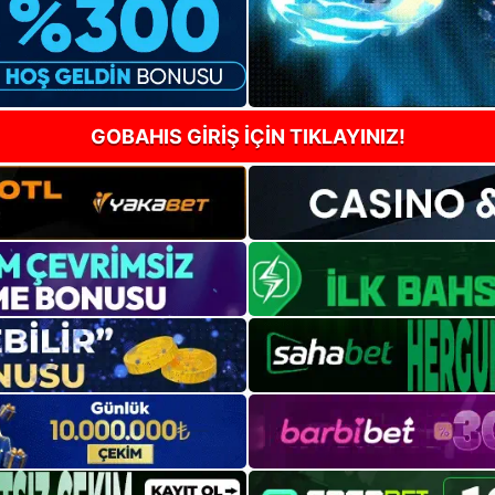
GOBAHIS GİRİŞ İÇİN TIKLAYINIZ!