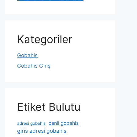
Kategoriler
Gobahis
Gobahis Giriş
Etiket Bulutu
canli gobahis
adresi gobahis
giris adresi gobahis