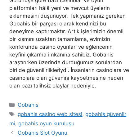
Görünüşe göre bazı casinolar ve oyun
platformları hâlâ yeni ve mevcut üyelerin
eklenmesini düşünüyor. Tek yapmanız gereken
Gobahis bir parçası olarak kendinizi bu
deneyime kaptırmaktır. Artık işlerimizin önemli
bir kısmını uzaktan tamamlama, evimizin
konforunda casino oyunları ve eğlencenin
keyfini çıkarma imkanına sahibiz. Gobahis
araştırırken üzerinde durduğumuz sorulardan
biri de güvenilirlikleriydi. İnsanların casinolara ve
casinolara olan güvenini kaybetmesine neden
olan bazı talihsiz olaylar nedeniyle.
Kategoriler
Gobahis
Etiketler
gobahis casino web sitesi
,
gobahis güvenlir
mi
,
gobahis oyun kuruluşu
Yazı
Gobahis Slot Oyunu