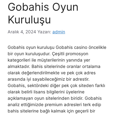
Gobahis Oyun
Kuruluşu
Aralık 4, 2024
Yazarı:
admin
Gobahis oyun kuruluşu Gobahis casino öncelikle
bir oyun kuruluşudur. Çeşitli promosyon
kategorileri ile müşterilerinin yanında yer
almaktadır. Bahis sitelerinde oranlar ortalama
olarak değerlendirilmekte ve pek çok adres
arasında iyi sayabileceğimiz bir adrestir.
Gobahis, sektördeki diğer pek çok siteden farklı
olarak belirli lisans bilgilerini üyelerine
açıklamayan oyun sitelerinden biridir. Gobahis
analiz ettiğimizde premium adresleri terk edip
bahis sitelerine bağlı kalmak için geçerli bir