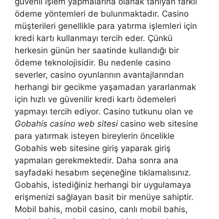
güvenli işlem yapmalarına olanak tanıyan farklı
ödeme yöntemleri de bulunmaktadır. Casino
müşterileri genellikle para yatırma işlemleri için
kredi kartı kullanmayı tercih eder. Çünkü
herkesin günün her saatinde kullandığı bir
ödeme teknolojisidir. Bu nedenle casino
severler, casino oyunlarının avantajlarından
herhangi bir gecikme yaşamadan yararlanmak
için hızlı ve güvenilir kredi kartı ödemeleri
yapmayı tercih ediyor. Casino tutkunu olan ve
Gobahis casino web sitesi
casino web sitesine
para yatırmak isteyen bireylerin öncelikle
Gobahis web sitesine giriş yaparak giriş
yapmaları gerekmektedir. Daha sonra ana
sayfadaki hesabım seçeneğine tıklamalısınız.
Gobahis, istediğiniz herhangi bir uygulamaya
erişmenizi sağlayan basit bir menüye sahiptir.
Mobil bahis, mobil casino, canlı mobil bahis,