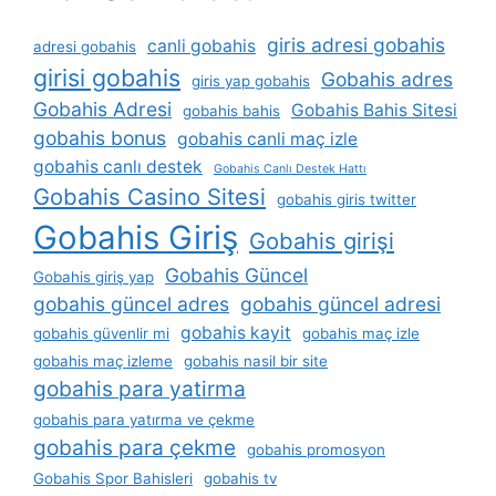
giris adresi gobahis
canli gobahis
adresi gobahis
girisi gobahis
Gobahis adres
giris yap gobahis
Gobahis Adresi
Gobahis Bahis Sitesi
gobahis bahis
gobahis bonus
gobahis canli maç izle
gobahis canlı destek
Gobahis Canlı Destek Hattı
Gobahis Casino Sitesi
gobahis giris twitter
Gobahis Giriş
Gobahis girişi
Gobahis Güncel
Gobahis giriş yap
gobahis güncel adres
gobahis güncel adresi
gobahis kayit
gobahis güvenlir mi
gobahis maç izle
gobahis maç izleme
gobahis nasil bir site
gobahis para yatirma
gobahis para yatırma ve çekme
gobahis para çekme
gobahis promosyon
Gobahis Spor Bahisleri
gobahis tv