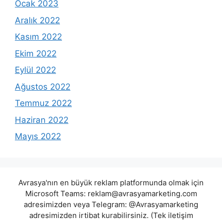
Ocak 2023
Aralık 2022
Kasım 2022
Ekim 2022
Eylül 2022
Ağustos 2022
Temmuz 2022
Haziran 2022
Mayıs 2022
Avrasya'nın en büyük reklam platformunda olmak için
Microsoft Teams:
reklam@avrasyamarketing.com
adresimizden veya Telegram: @Avrasyamarketing
adresimizden irtibat kurabilirsiniz. (Tek iletişim