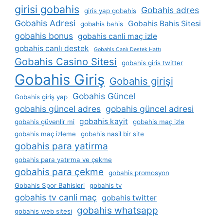
girisi gobahis
Gobahis adres
giris yap gobahis
Gobahis Adresi
Gobahis Bahis Sitesi
gobahis bahis
gobahis bonus
gobahis canli maç izle
gobahis canlı destek
Gobahis Canlı Destek Hattı
Gobahis Casino Sitesi
gobahis giris twitter
Gobahis Giriş
Gobahis girişi
Gobahis Güncel
Gobahis giriş yap
gobahis güncel adres
gobahis güncel adresi
gobahis kayit
gobahis güvenlir mi
gobahis maç izle
gobahis maç izleme
gobahis nasil bir site
gobahis para yatirma
gobahis para yatırma ve çekme
gobahis para çekme
gobahis promosyon
Gobahis Spor Bahisleri
gobahis tv
gobahis tv canli maç
gobahis twitter
gobahis whatsapp
gobahis web sitesi