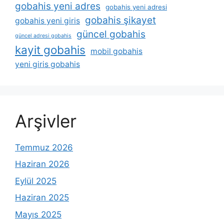
gobahis yeni adres
gobahis yeni adresi
gobahis şikayet
gobahis yeni giris
güncel gobahis
güncel adresi gobahis
kayit gobahis
mobil gobahis
yeni giris gobahis
Arşivler
Temmuz 2026
Haziran 2026
Eylül 2025
Haziran 2025
Mayıs 2025