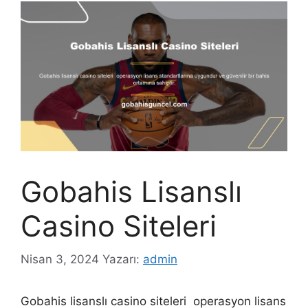
Gobahis Lisanslı
Casino Siteleri
Nisan 3, 2024
Yazarı:
admin
Gobahis lisanslı casino siteleri operasyon lisans