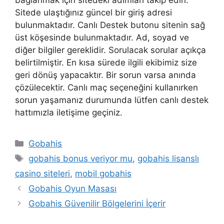
Sitede ulaştığınız güncel bir giriş adresi
bulunmaktadır. Canlı Destek butonu sitenin sağ
üst köşesinde bulunmaktadır. Ad, soyad ve
diğer bilgiler gereklidir. Sorulacak sorular açıkça
belirtilmiştir. En kısa sürede ilgili ekibimiz size
geri dönüş yapacaktır. Bir sorun varsa anında
çözülecektir. Canlı maç seçeneğini kullanırken
sorun yaşamanız durumunda lütfen canlı destek
hattımızla iletişime geçiniz.
Kategoriler
Gobahis
Etiketler
gobahis bonus veriyor mu
,
gobahis lisanslı
casino siteleri
,
mobil gobahis
Yazı
Gobahis Oyun Masası
dolaşımı
Gobahis Güvenilir Bölgelerini İçerir