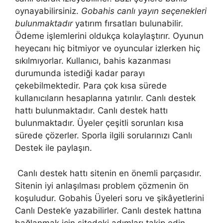
oynayabilirsiniz.
Gobahis canlı yayın seçenekleri
bulunmaktadır
yatırım fırsatları bulunabilir.
Ödeme işlemlerini oldukça kolaylaştırır. Oyunun
heyecanı hiç bitmiyor ve oyuncular izlerken hiç
sıkılmıyorlar. Kullanıcı, bahis kazanması
durumunda istediği kadar parayı
çekebilmektedir. Para çok kısa sürede
kullanıcıların hesaplarına yatırılır. Canlı destek
hattı bulunmaktadır. Canlı destek hattı
bulunmaktadır. Üyeler çeşitli sorunları kısa
sürede çözerler. Sporla ilgili sorularınızı Canlı
Destek ile paylaşın.
Canlı destek hattı sitenin en önemli parçasıdır.
Sitenin iyi anlaşılması problem çözmenin ön
koşuludur. Gobahis Üyeleri soru ve şikâyetlerini
Canlı Destek’e yazabilirler. Canlı destek hattına
bağlanmak için sitedeki adımları takip edin.