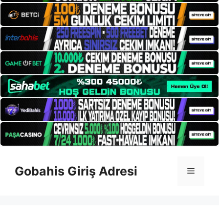
İçeriğe
atla
Gobahis Giriş Adresi
Menü