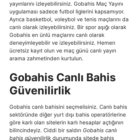
yayınlarını izleyebilirsiniz. Gobahis Maç Yayını
uygulaması sadece futbol liglerini kapsamıyor.
Ayrıca basketbol, ​​voleybol ve tenis maçlarını da
canlı olarak izleyebilirsiniz. Bir spor aşığı olarak
Gobahis en ünlü maçlarını canlı olarak
deneyimleyebilir ve izleyebilirsiniz. Hemen
ücretsiz kayıt olun ve maç günü canlı yayın
arama zahmetinden kurtulun.
Gobahis Canlı Bahis
Güvenilirlik
Gobahis canlı bahisini seçmelisiniz. Canlı bahis
sektöründe diğer yurt dışı bahis operatörlerine
göre karlı olan sitelerin karlı hesaplar açtığının
bilincindeyiz. Ciddi bir saldırı
Gobahis canlı
bahis güvenilirlik
durumunda sitede bahis