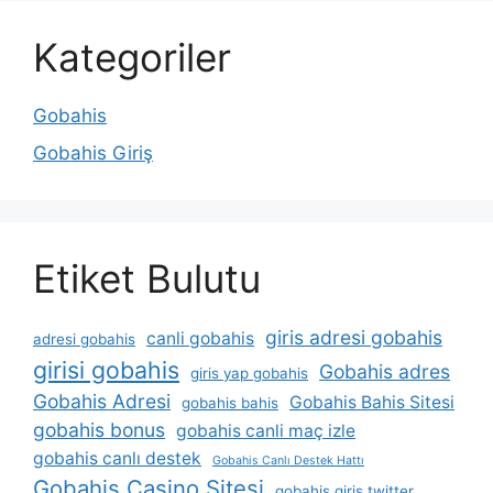
Kategoriler
Gobahis
Gobahis Giriş
Etiket Bulutu
giris adresi gobahis
canli gobahis
adresi gobahis
girisi gobahis
Gobahis adres
giris yap gobahis
Gobahis Adresi
Gobahis Bahis Sitesi
gobahis bahis
gobahis bonus
gobahis canli maç izle
gobahis canlı destek
Gobahis Canlı Destek Hattı
Gobahis Casino Sitesi
gobahis giris twitter