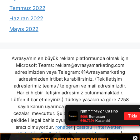
Temmuz 2022
Haziran 2022
Mayıs 2022
Avrasya'nın en büyük reklam platformunda olmak için
Microsoft Teams:
reklam@avrasyamarketing.com
adresimizden veya Telegram: @Avrasyamarketing
adresimizden irtibat kurabilirsiniz. (Tek iletişim
adreslerimiz teams / telegram ve mail adresimizdir.
Harici hiçbir iletişim adresimiz bulunmamaktadır.
Lütfen itibar etmeyiniz.) Türkiye yasalarına göre 7258
sayılı kanun uyarınca yasa dışı bahis oynamanın
cezaları mevcuttur. Şu an bulunduğunuz site hiç bir
şekilde illegal bahis oyunları oynatmıyor ve oynamaya
aracı olmuyordur.
ronabet
|
casiblu
|
interwetten
|
titabet
|
orjinalbet
|
casinoburada
|
kayacasino
|
×