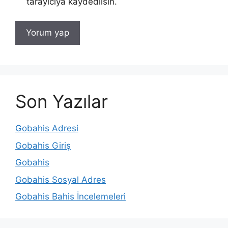
tarayıcıya kaydedilsin.
Son Yazılar
Gobahis Adresi
Gobahis Giriş
Gobahis
Gobahis Sosyal Adres
Gobahis Bahis İncelemeleri