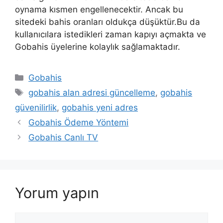
oynama kısmen engellenecektir. Ancak bu
sitedeki bahis oranları oldukça düşüktür.Bu da
kullanıcılara istedikleri zaman kapıyı açmakta ve
Gobahis üyelerine kolaylık sağlamaktadır.
Kategoriler
Gobahis
Etiketler
gobahis alan adresi güncelleme
,
gobahis
güvenilirlik
,
gobahis yeni adres
Yazı
Gobahis Ödeme Yöntemi
dolaşımı
Gobahis Canlı TV
Yorum yapın
Yorum