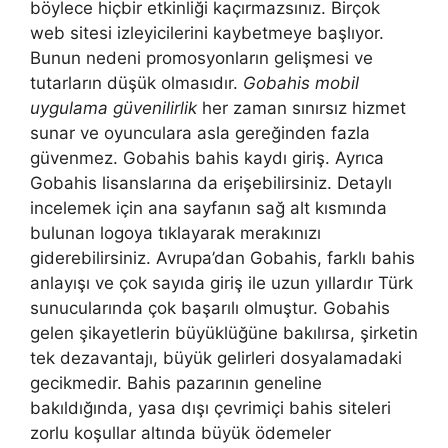
böylece hiçbir etkinliği kaçırmazsınız. Birçok
web sitesi izleyicilerini kaybetmeye başlıyor.
Bunun nedeni promosyonların gelişmesi ve
tutarların düşük olmasıdır.
Gobahis mobil
uygulama güvenilirlik
her zaman sınırsız hizmet
sunar ve oyunculara asla gereğinden fazla
güvenmez. Gobahis bahis kaydı giriş. Ayrıca
Gobahis lisanslarına da erişebilirsiniz. Detaylı
incelemek için ana sayfanın sağ alt kısmında
bulunan logoya tıklayarak merakınızı
giderebilirsiniz. Avrupa’dan Gobahis, farklı bahis
anlayışı ve çok sayıda giriş ile uzun yıllardır Türk
sunucularında çok başarılı olmuştur. Gobahis
gelen şikayetlerin büyüklüğüne bakılırsa, şirketin
tek dezavantajı, büyük gelirleri dosyalamadaki
gecikmedir. Bahis pazarının geneline
bakıldığında, yasa dışı çevrimiçi bahis siteleri
zorlu koşullar altında büyük ödemeler