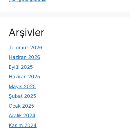
Arşivler
Temmuz 2026
Haziran 2026
Eylül 2025
Haziran 2025
Mayıs 2025
Şubat 2025
Ocak 2025
Aralık 2024
Kasım 2024