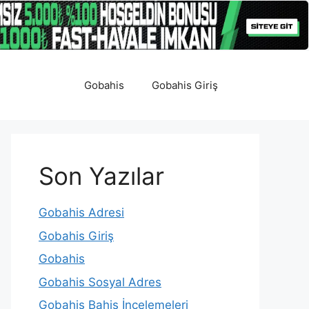
Gobahis
Gobahis Giriş
Son Yazılar
Gobahis Adresi
Gobahis Giriş
Gobahis
Gobahis Sosyal Adres
Gobahis Bahis İncelemeleri