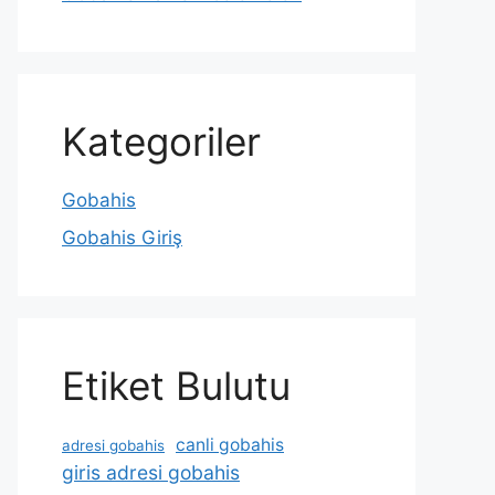
Kategoriler
Gobahis
Gobahis Giriş
Etiket Bulutu
canli gobahis
adresi gobahis
giris adresi gobahis