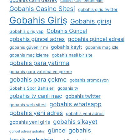
gobahis canlı destek
Gobahis Canlı Destek Hattı
Gobahis Casino Sitesi
gobahis giris twitter
Gobahis Giriş
Gobahis girişi
Gobahis Güncel
Gobahis giriş yap
gobahis güncel adres
gobahis güncel adresi
gobahis kayit
gobahis güvenlir mi
gobahis maç izle
gobahis maç izleme
gobahis nasil bir site
gobahis para yatirma
gobahis para yatırma ve çekme
gobahis para çekme
gobahis promosyon
Gobahis Spor Bahisleri
gobahis tv
gobahis tv canli maç
gobahis twitter
gobahis whatsapp
gobahis web sitesi
gobahis yeni adres
gobahis yeni adresi
gobahis şikayet
gobahis yeni giris
güncel gobahis
güncel adresi gobahis