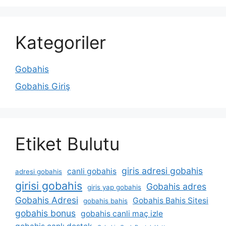
Kategoriler
Gobahis
Gobahis Giriş
Etiket Bulutu
giris adresi gobahis
canli gobahis
adresi gobahis
girisi gobahis
Gobahis adres
giris yap gobahis
Gobahis Adresi
Gobahis Bahis Sitesi
gobahis bahis
gobahis bonus
gobahis canli maç izle