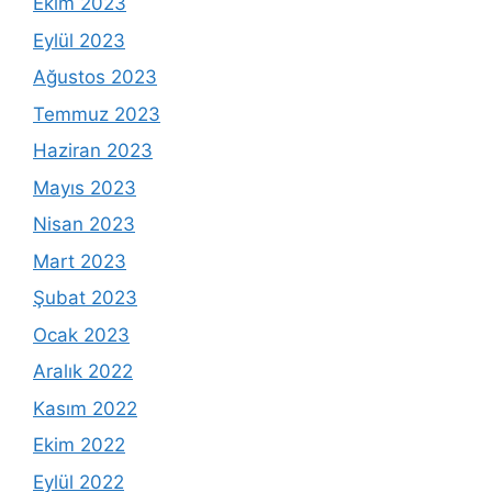
Ekim 2023
Eylül 2023
Ağustos 2023
Temmuz 2023
Haziran 2023
Mayıs 2023
Nisan 2023
Mart 2023
Şubat 2023
Ocak 2023
Aralık 2022
Kasım 2022
Ekim 2022
Eylül 2022