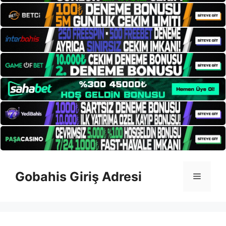
İçeriğe
atla
Gobahis Giriş Adresi
Menü