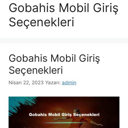
Gobahis Mobil Giriş
Seçenekleri
Gobahis Mobil Giriş
Seçenekleri
Nisan 22, 2023
Yazarı:
admin