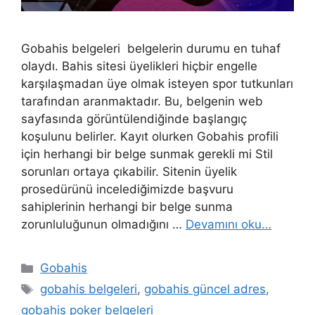
Gobahis belgeleri belgelerin durumu en tuhaf
olaydı. Bahis sitesi üyelikleri hiçbir engelle
karşılaşmadan üye olmak isteyen spor tutkunları
tarafından aranmaktadır. Bu, belgenin web
sayfasında görüntülendiğinde başlangıç ​​
koşulunu belirler. Kayıt olurken Gobahis profili
için herhangi bir belge sunmak gerekli mi Stil
sorunları ortaya çıkabilir. Sitenin üyelik
prosedürünü incelediğimizde başvuru
sahiplerinin herhangi bir belge sunma
zorunluluğunun olmadığını …
Devamını oku…
Kategoriler
Gobahis
Etiketler
gobahis belgeleri
,
gobahis güncel adres
,
gobahis poker belgeleri