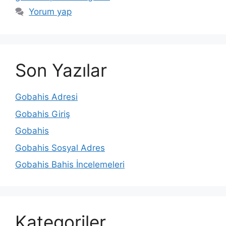
Yorum yap
Son Yazılar
Gobahis Adresi
Gobahis Giriş
Gobahis
Gobahis Sosyal Adres
Gobahis Bahis İncelemeleri
Kategoriler