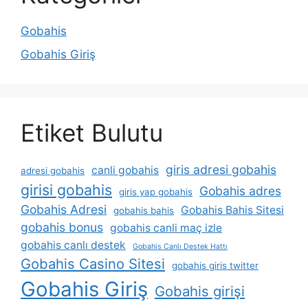
Gobahis
Gobahis Giriş
Etiket Bulutu
giris adresi gobahis
canli gobahis
adresi gobahis
girisi gobahis
Gobahis adres
giris yap gobahis
Gobahis Adresi
Gobahis Bahis Sitesi
gobahis bahis
gobahis bonus
gobahis canli maç izle
gobahis canlı destek
Gobahis Canlı Destek Hattı
Gobahis Casino Sitesi
gobahis giris twitter
Gobahis Giriş
Gobahis girişi