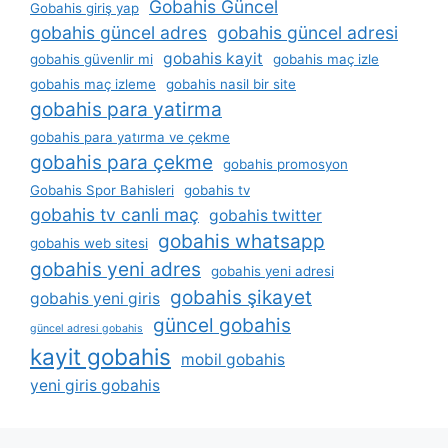
Gobahis Güncel
Gobahis giriş yap
gobahis güncel adres
gobahis güncel adresi
gobahis kayit
gobahis güvenlir mi
gobahis maç izle
gobahis maç izleme
gobahis nasil bir site
gobahis para yatirma
gobahis para yatırma ve çekme
gobahis para çekme
gobahis promosyon
Gobahis Spor Bahisleri
gobahis tv
gobahis tv canli maç
gobahis twitter
gobahis whatsapp
gobahis web sitesi
gobahis yeni adres
gobahis yeni adresi
gobahis şikayet
gobahis yeni giris
güncel gobahis
güncel adresi gobahis
kayit gobahis
mobil gobahis
yeni giris gobahis