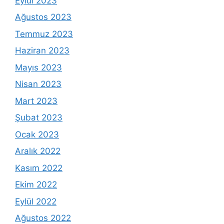
Eylül 2023
Ağustos 2023
Temmuz 2023
Haziran 2023
Mayıs 2023
Nisan 2023
Mart 2023
Şubat 2023
Ocak 2023
Aralık 2022
Kasım 2022
Ekim 2022
Eylül 2022
Ağustos 2022