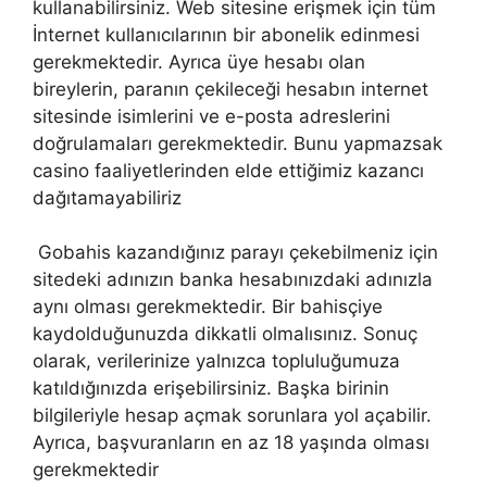
kullanabilirsiniz. Web sitesine erişmek için tüm
İnternet kullanıcılarının bir abonelik edinmesi
gerekmektedir. Ayrıca üye hesabı olan
bireylerin, paranın çekileceği hesabın internet
sitesinde isimlerini ve e-posta adreslerini
doğrulamaları gerekmektedir. Bunu yapmazsak
casino faaliyetlerinden elde ettiğimiz kazancı
dağıtamayabiliriz
Gobahis kazandığınız parayı çekebilmeniz için
sitedeki adınızın banka hesabınızdaki adınızla
aynı olması gerekmektedir. Bir bahisçiye
kaydolduğunuzda dikkatli olmalısınız. Sonuç
olarak, verilerinize yalnızca topluluğumuza
katıldığınızda erişebilirsiniz. Başka birinin
bilgileriyle hesap açmak sorunlara yol açabilir.
Ayrıca, başvuranların en az 18 yaşında olması
gerekmektedir