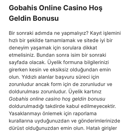
Gobahis Online Casino Hoş
Geldin Bonusu
Bir sonraki adımda ne yapmalıyız? Kayıt işlemini
hızlı bir şekilde tamamlamak ve sitede iyi bir
deneyim yaşamak için sorulara dikkat
etmelisiniz. Bundan sonra isim bir sonraki
sayfada olacak. Üyelik formuna bilgilerinizi
girerken kesin ve eksiksiz olduğundan emin
olun. Yıldızlı alanlar başvuru süreci için
zorunludur ancak form için de zorunludur ve
doldurulması zorunludur. Üyelik kartınız
Gobahis online casino hoş geldin bonusu
doldurulmadığı takdirde kabul edilmeyecektir.
Yasaklanmayı önlemek için raporlama
kurallarına uyduğunuzdan ve gönderimlerinizde
dürüst olduğunuzdan emin olun. Hatalı girişler