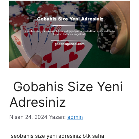
Gobahis Size Yeni
Adresiniz
Nisan 24, 2024
Yazarı:
admin
seobahis size yeni adresiniz btk saha