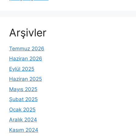
Arşivler
Temmuz 2026
Haziran 2026
Eylül 2025
Haziran 2025
Mayıs 2025
Şubat 2025
Ocak 2025
Aralık 2024
Kasım 2024