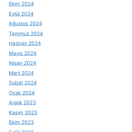
Ekim 2024
Eylül 2024
Ağustos 2024
Temmuz 2024
Haziran 2024
Mayıs 2024
Nisan 2024
Mart 2024
Şubat 2024
Ocak 2024
Aralık 2023
Kasım 2023
Ekim 2023